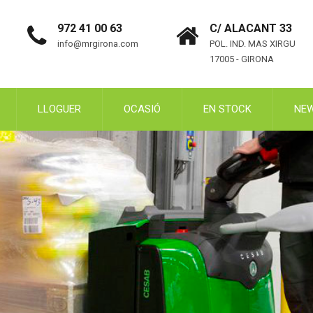
972 41 00 63
C/ ALACANT 33
info@mrgirona.com
POL. IND. MAS XIRGU
17005 - GIRONA
LLOGUER
OCASIÓ
EN STOCK
NE