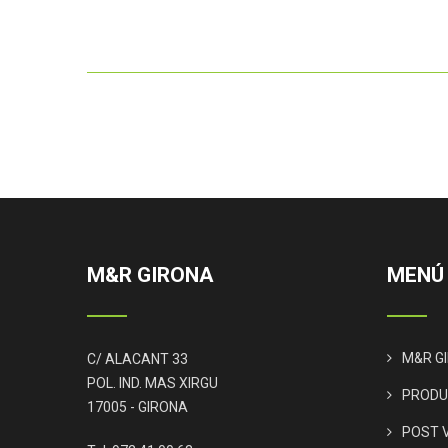
M&R GIRONA
MENÚ
M&R G
C/ ALACANT 33
POL. IND. MAS XIRGU
PRODU
17005 - GIRONA
POST 