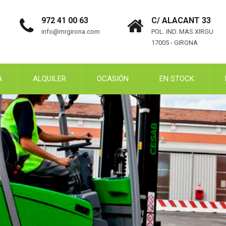
972 41 00 63
C/ ALACANT 33
info@mrgirona.com
POL. IND. MAS XIRGU
17005 - GIRONA
A
ALQUILER
OCASIÓN
EN STOCK