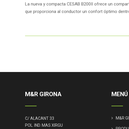
La nueva y compacta CESAB B200II ofrece un compar
que proporciona al conductor un confort óptimo dentro
M&R GIRONA
MENÚ
M&R G
C/ ALACANT 33
POL. IND. MAS XIRGU
PROD